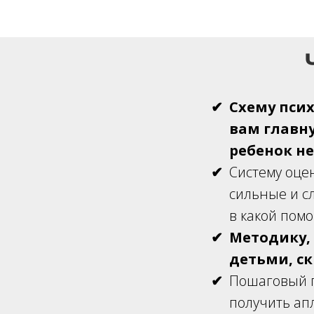
Схему пси
вам главн
ребенок не
Систему оце
сильные и с
в какой пом
Методику,
детьми, с
Пошаговый п
получить ап