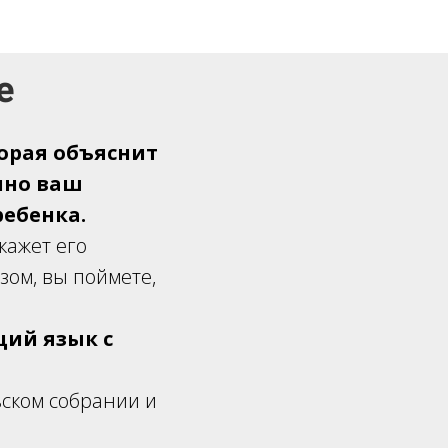
е
орая объяснит
нно ваш
ребенка.
кажет его
зом, вы поймете,
щий язык с
ьском собрании и