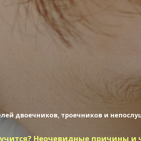
лей двоечников, троечников и непосл
 учится? Неочевидные причины и ч