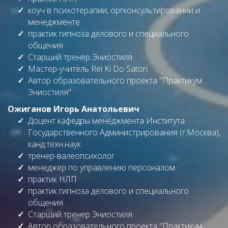
коуч в психотерапии, оргконсультировании и
менеджменте
практик гипноза делового и специального
общения
Старший тренер Эниостиля
Мастер-учитель Rei Ki Do Satori
Автор образовательного проекта "Практикум
Эниостиля"
Ожиганов Игорь Анатольевич
Доцент кафедры менеджмента Института
Государственного Администрирования (г.Москва),
канд.техн.наук
тренер-валеопсихолог
менеджер по управлению персоналом
практик НЛП
практик гипноза делового и специального
общения
Старший тренер Эниостиля
Автор образовательного проекта "Практикум