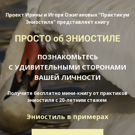
Проект Ирины и Игоря Ожигановых "Практикум
Эниостиля" представляет книгу
ПРОСТО об ЭНИОСТИЛЕ
ПОЗНАКОМЬТЕСЬ
С УДИВИТЕЛЬНЫМИ СТОРОНАМИ
ВАШЕЙ ЛИЧНОСТИ
Получите бесплатно мини-книгу от практиков
эниостиля с 20-летним стажем
Эниостиль в примерах